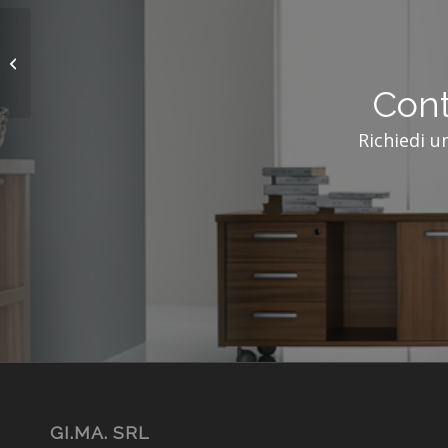
Arredo soggiorni
completi
Cont
Richiedi u
GI.MA. SRL